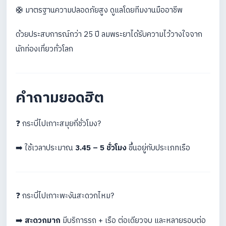
🛟 มาตรฐานความปลอดภัยสูง ดูแลโดยทีมงานมืออาชีพ
ด้วยประสบการณ์กว่า 25 ปี ลมพระยาได้รับความไว้วางใจจาก
นักท่องเที่ยวทั่วโลก
คำถามยอดฮิต
❓ กระบี่ไปเกาะสมุยกี่ชั่วโมง?
➡️ ใช้เวลาประมาณ
3.45 – 5 ชั่วโมง
ขึ้นอยู่กับประเภทเรือ
❓ กระบี่ไปเกาะพะงันสะดวกไหม?
➡️
สะดวกมาก
มีบริการรถ + เรือ ต่อเดียวจบ และหลายรอบต่อ