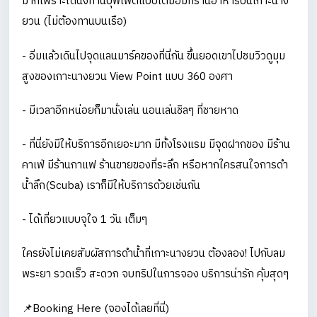
มากเพราะได้นั่งทานบุฟเฟต์แบบเต็มอื่มที่ร้านอาหารบนเกาะนาง
ยวน (ไม่ต้องทานบนเรือ)
- อิ่มแล้วเดินไปจุดแลนมาร์คของที่นี่กัน ขึ้นยอดเขาไปชมวิวดูมุม
สูงของเกาะนางยวน View Point แบบ 360 องศา
- มีเวลาอีกหน่อยก็มานั่งเล่น นอนเล่นชิลๆ ที่ชายหาด
- ที่นี่ยังมีให้บริการอีกเยอะมาก มีทั้งโรงแรม มีจุดฝากของ มีร้าน
คาเฟ่ มีร้านกาแฟ ร้านขายของที่ระลึก หรือหากใครสนใจการดำ
น้ำลึก(Scuba) เราก็มีให้บริการด้วยเช่นกัน
- ได้เที่ยวแบบจุใจ 1 วัน เต็มๆ
ใครยังไม่เคยสัมผัสการดำน้ำที่เกาะนางยวน ต้องลอง! ไปกับลม
พระยา รวดเร็ว สะดวก จบทริปในการจอง บริการน่ารัก คุ้มสุดๆ
📌Booking Here (จองได้เลยที่นี่)