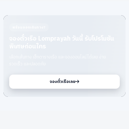
พร้อมออกเดินทาง?
จองตั๋วเรือ Lomprayah วันนี้ รับโปรโมชัน
พิเศษก่อนใคร
เลือกเส้นทาง เช็กตารางเรือ และจองออนไลน์ได้เลย ง่าย
รวดเร็ว และปลอดภัย
จองตั๋วเรือเลย