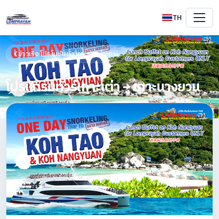
TH
ข่าวเรือ โปรโมชันตั๋ว และแนะนำเกาะ
โปรแกรมทัวร์เกาะเต่า – เกาะนางยวน