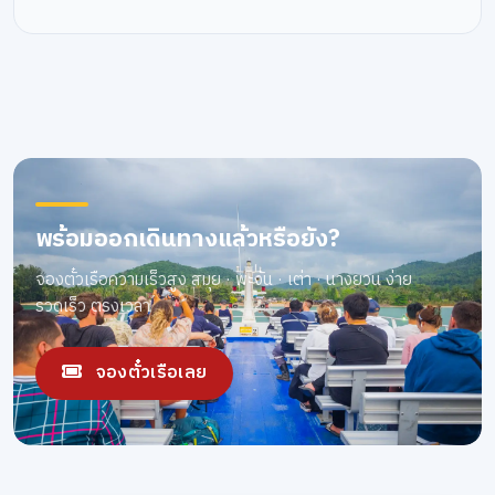
พร้อมออกเดินทางแล้วหรือยัง?
จองตั๋วเรือความเร็วสูง สมุย · พะงัน · เต่า · นางยวน ง่าย
รวดเร็ว ตรงเวลา
จองตั๋วเรือเลย