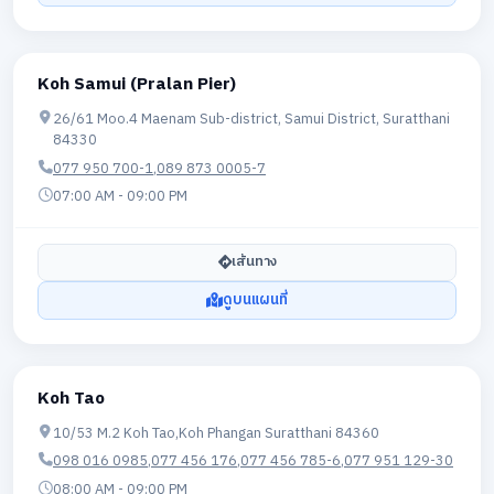
Koh Samui (Pralan Pier)
26/61 Moo.4 Maenam Sub-district, Samui District, Suratthani
84330
077 950 700-1
,
089 873 0005-7
07:00 AM - 09:00 PM
เส้นทาง
ดูบนแผนที่
Koh Tao
10/53 M.2 Koh Tao,Koh Phangan Suratthani 84360
098 016 0985
,
077 456 176
,
077 456 785-6
,
077 951 129-30
08:00 AM - 09:00 PM