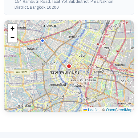
154 Rambutri Road, Talat Yot Subdistrict, Phra Nakhon
District, Bangkok 10200
+
−
Leaflet
|
©
OpenStreetMap