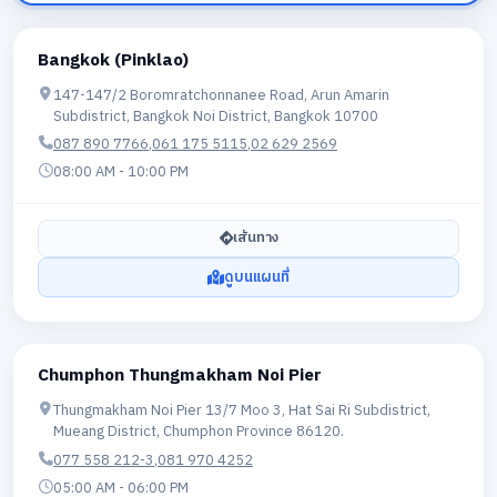
Bangkok (Pinklao)
147-147/2 Boromratchonnanee Road, Arun Amarin
Subdistrict, Bangkok Noi District, Bangkok 10700
087 890 7766
,
061 175 5115
,
02 629 2569
08:00 AM - 10:00 PM
เส้นทาง
ดูบนแผนที่
Chumphon Thungmakham Noi Pier
Thungmakham Noi Pier 13/7 Moo 3, Hat Sai Ri Subdistrict,
Mueang District, Chumphon Province 86120.
077 558 212-3
,
081 970 4252
05:00 AM - 06:00 PM