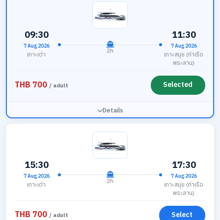
09:30
11:30
7 Aug 2026
7 Aug 2026
2h
เกาะเต่า
เกาะสมุย (ท่าเรือ
พระลาน)
THB 700
Selected
/ adult
Details
15:30
17:30
7 Aug 2026
7 Aug 2026
2h
เกาะเต่า
เกาะสมุย (ท่าเรือ
พระลาน)
THB 700
Select
/ adult