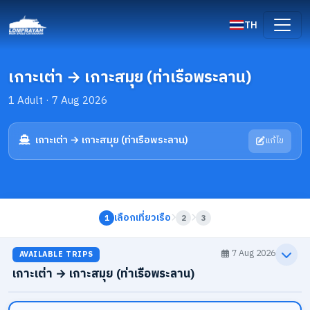
TH
เกาะเต่า → เกาะสมุย (ท่าเรือพระลาน)
1 Adult · 7 Aug 2026
เกาะเต่า → เกาะสมุย (ท่าเรือพระลาน)
แก้ไข
เลือกเที่ยวเรือ
1
2
3
7 Aug 2026
AVAILABLE TRIPS
เกาะเต่า → เกาะสมุย (ท่าเรือพระลาน)