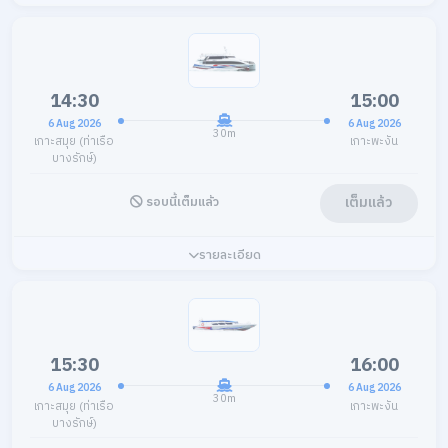
14:30
15:00
6 Aug 2026
6 Aug 2026
30m
เกาะสมุย (ท่าเรือ
เกาะพะงัน
บางรักษ์)
เต็มแล้ว
รอบนี้เต็มแล้ว
รายละเอียด
15:30
16:00
6 Aug 2026
6 Aug 2026
30m
เกาะสมุย (ท่าเรือ
เกาะพะงัน
บางรักษ์)