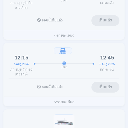
30m
เกาะสมุย (ท่าเรือ
เกาะพะงัน
บางรักษ์)
เต็มแล้ว
รอบนี้เต็มแล้ว
รายละเอียด
12:15
12:45
6 Aug 2026
6 Aug 2026
30m
เกาะสมุย (ท่าเรือ
เกาะพะงัน
บางรักษ์)
เต็มแล้ว
รอบนี้เต็มแล้ว
รายละเอียด