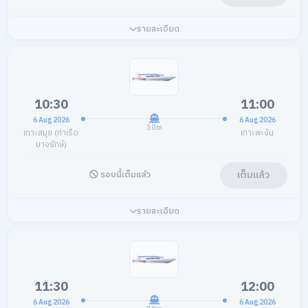
รายละเอียด
10:30
11:00
6 Aug 2026
6 Aug 2026
30m
เกาะสมุย (ท่าเรือ
เกาะพะงัน
บางรักษ์)
เต็มแล้ว
รอบนี้เต็มแล้ว
รายละเอียด
11:30
12:00
6 Aug 2026
6 Aug 2026