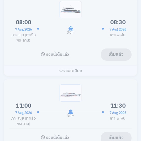
08:00
08:30
7 Aug 2026
7 Aug 2026
30m
เกาะสมุย (ท่าเรือ
เกาะพะงัน
พระลาน)
เต็มแล้ว
รอบนี้เต็มแล้ว
รายละเอียด
11:00
11:30
7 Aug 2026
7 Aug 2026
30m
เกาะสมุย (ท่าเรือ
เกาะพะงัน
พระลาน)
เต็มแล้ว
รอบนี้เต็มแล้ว